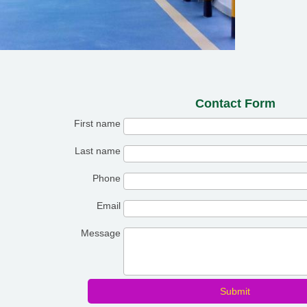
Contact Form
First name
Last name
Phone
Email
Message