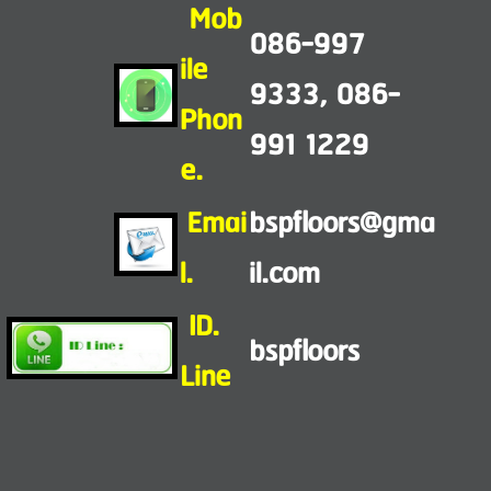
Mob
086-997
ile
9333
,
086-
Phon
991 1229
e.
Emai
bspfloors@gma
l.
il.com
ID.
bspfloors
Line